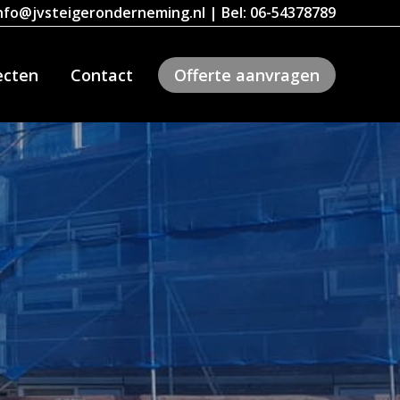
 info@jvsteigeronderneming.nl
|
Bel: 06-54378789
ecten
Contact
Offerte aanvragen