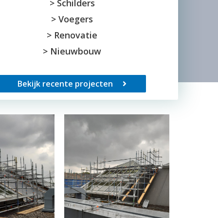
> Schilders
> Voegers
> Renovatie
> Nieuwbouw
Bekijk recente projecten