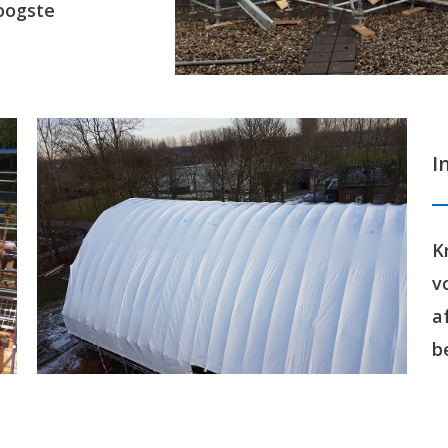
oogste
I
K
v
a
b