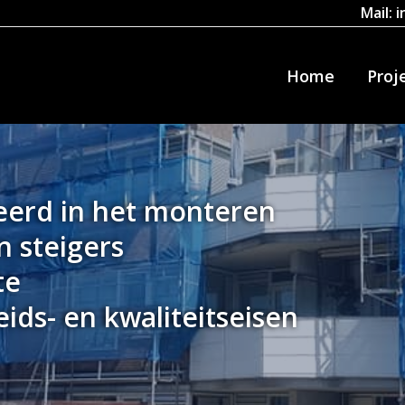
Mail:
Home
Proj
iseerd in het monteren
 steigers
te
ids- en kwaliteitseisen